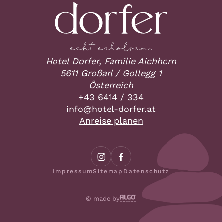
Hotel Dorfer, Familie Aichhorn
5611 Großarl / Gollegg 1
Österreich
+43 6414 / 334
ta.refrod-letoh@ofni
Anreise planen
Impressum
Sitemap
Datenschutz
© made by