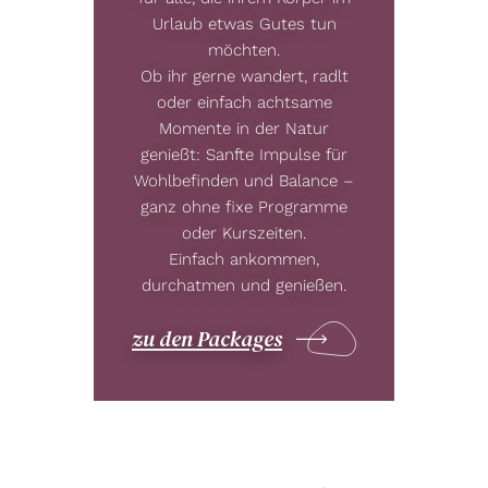
Urlaub etwas Gutes tun
möchten.
Ob ihr gerne wandert, radlt
oder einfach achtsame
Momente in der Natur
genießt: Sanfte Impulse für
Wohlbefinden und Balance –
ganz ohne fixe Programme
oder Kurszeiten.
Einfach ankommen,
durchatmen und genießen.
zu den Packages