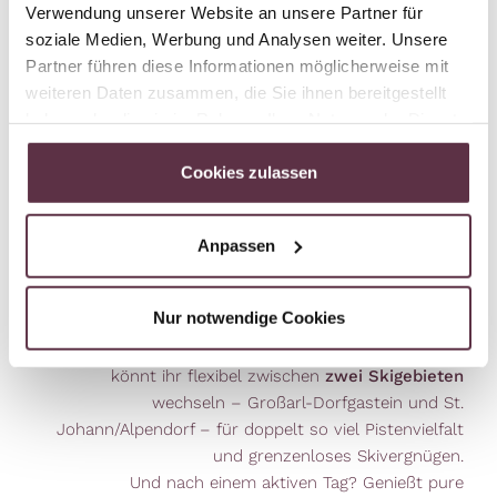
Verwendung unserer Website an unsere Partner für
soziale Medien, Werbung und Analysen weiter. Unsere
Winter Outdoor
Partner führen diese Informationen möglicherweise mit
weiteren Daten zusammen, die Sie ihnen bereitgestellt
haben oder die sie im Rahmen Ihrer Nutzung der Dienste
Erkundet die verschneite Landschaft des
gesammelt haben.
Großarltals
Cookies zulassen
Erlebt den Winter in seiner besten Form im Hotel
Dorfer: Ob Skifahren auf den Pisten von Ski amadé,
Anpassen
Skitouren im Tiefschnee oder abseits beim
Schneeschuhwandern, Rodeln oder Langlaufen – euer
Nur notwendige Cookies
Winterabenteuer wartet!
Ein besonderes
Highlight
: Mit nur
einem Skipass
könnt ihr flexibel zwischen
zwei Skigebieten
wechseln – Großarl-Dorfgastein und St.
Johann/Alpendorf – für doppelt so viel Pistenvielfalt
und grenzenloses Skivergnügen.
Und nach einem aktiven Tag? Genießt pure