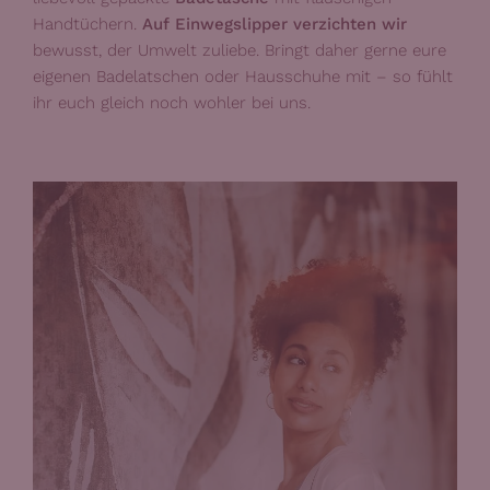
Handtüchern.
Auf Einwegslipper verzichten wir
bewusst, der Umwelt zuliebe. Bringt daher gerne eure
eigenen Badelatschen oder Hausschuhe mit – so fühlt
ihr euch gleich noch wohler bei uns.