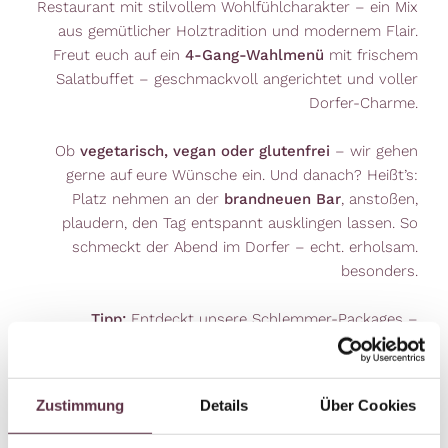
Restaurant mit stilvollem Wohlfühlcharakter – ein Mix
aus gemütlicher Holztradition und modernem Flair.
Freut euch auf ein
4-Gang-Wahlmenü
mit frischem
Salatbuffet – geschmackvoll angerichtet und voller
Dorfer-Charme.
Ob
vegetarisch, vegan oder glutenfrei
– wir gehen
gerne auf eure Wünsche ein. Und danach? Heißt’s:
Platz nehmen an der
brandneuen Bar
, anstoßen,
plaudern, den Tag entspannt ausklingen lassen. So
schmeckt der Abend im Dorfer – echt. erholsam.
besonders.
Tipp:
Entdeckt unsere Schlemmer-Packages –
attraktive Angebote für euren genussvollen Urlaub im
Hotel Dorfer.
Zustimmung
Details
Über Cookies
zu den Genuss-Packages