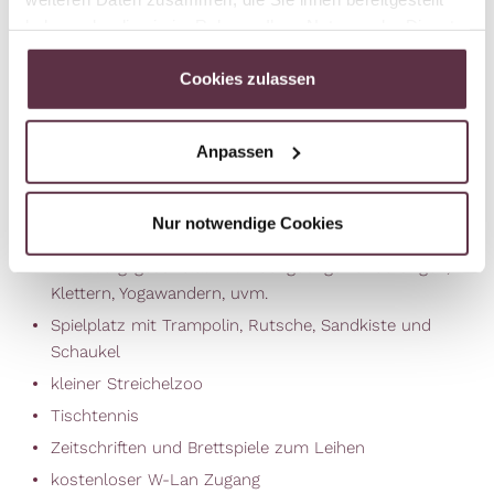
Dorfer-Wellness mit Bergblick – Finnische Sauna mit
haben oder die sie im Rahmen Ihrer Nutzung der Dienste
Panoramafenster, Dampfbad, Infrarotkabine,
gesammelt haben.
Kuschelkojen im Ruheraum und sonnige Terrasse.
Cookies zulassen
Dazu feine Tees & Vitalsnacks. Saunieren, abschalten,
wohlfühlen mit Ausblick.
Anpassen
kostenloser Bademantelverleih und Badetasche für
die Dauer des Aufenthaltes. Badelatschen bitte
selbst mitbringen.
Nur notwendige Cookies
kostenlose Teilnahme am Aktivprogramm von
www.berg-gesund.at mit Hochgebirgswanderungen,
Klettern, Yogawandern, uvm.
Spielplatz mit Trampolin, Rutsche, Sandkiste und
Schaukel
kleiner Streichelzoo
Tischtennis
Zeitschriften und Brettspiele zum Leihen
kostenloser W-Lan Zugang