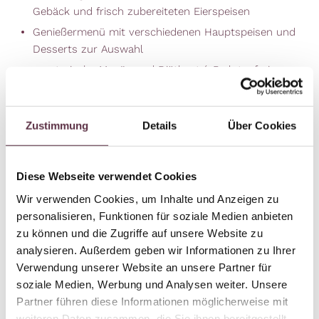
Gebäck und frisch zubereiteten Eierspeisen
Genießermenü mit verschiedenen Hauptspeisen und
Desserts zur Auswahl
vegetarische Menüs und Diätkost (zB glutenfreie
Kost) bereiten wir auch gerne zu, bitte geben Sie uns
Ihre Wünsche vor Anreise bekannt
knackige Salate und Vorspeisen am Abend vom
Zustimmung
Details
Über Cookies
Buffet
Kinder essen wahlweise das Menü oder können aus
Diese Webseite verwendet Cookies
unserer Kinderkarte wählen
Wir verwenden Cookies, um Inhalte und Anzeigen zu
wöchentlich bei Schönwetter ein Grillabend
personalisieren, Funktionen für soziale Medien anbieten
gemütliche Gaststube und Sonnenterrasse, auch
zu können und die Zugriffe auf unsere Website zu
tagsüber geöffnet
analysieren. Außerdem geben wir Informationen zu Ihrer
Beheizter Infinity-Pool von Mai bis November –
Verwendung unserer Website an unsere Partner für
schwimmen, sonnen, relaxen. Panoramablick auf die
soziale Medien, Werbung und Analysen weiter. Unsere
Bergwelt inklusive, vom Saukarkopf bis zum
Partner führen diese Informationen möglicherweise mit
Hochkönig.
weiteren Daten zusammen, die Sie ihnen bereitgestellt