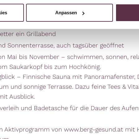
rspeisen am Abend vom Buffet
ies
Anpassen
 das Menü oder können aus unserer Kinderkarte
tter ein Grillabend
d Sonnenterrasse, auch tagsüber geöffnet
 von Mai bis November – schwimmen, sonnen, rel
 vom Saukarkopf bis zum Hochkönig.
gblick – Finnische Sauna mit Panoramafenster, 
m und sonnige Terrasse. Dazu feine Tees & Vita
it Ausblick.
erleih und Badetasche für die Dauer des Aufen
m Aktivprogramm von www.berg-gesund.at mit 