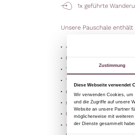
1x geführte Wanderu
Unsere Pauschale enthält 
4 Übernachtungen inklu
Getränke beim Abendesse
Zustimmung
1 Abend Social Dinner
1x geführte Wanderung i
Diese Webseite verwendet 
ein Glaserl zur Begrüßun
Wir verwenden Cookies, um I
reichhaltiges Frühstück
und die Zugriffe auf unsere 
Website an unsere Partner fü
Genießermenü mit versc
möglicherweise mit weiteren
der Dienste gesammelt habe
vegetarische Menüs und D
uns Ihre Wünsche vor A