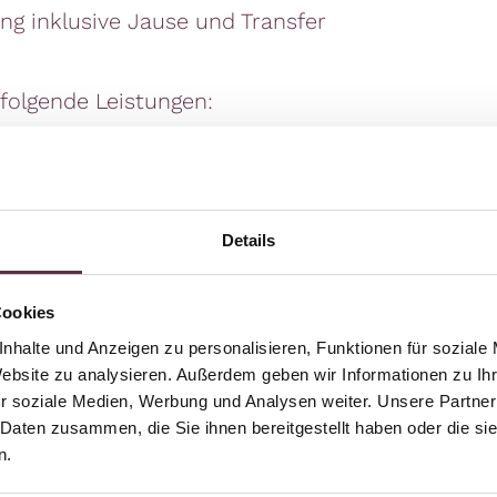
ng inklusive Jause und Transfer
folgende Leistungen:
sive Halbpension
n (alkoholfreie Getränke, Bier und Hauswein)
Details
nklusive Jause und Transfer
Cookies
g
nhalte und Anzeigen zu personalisieren, Funktionen für soziale
sbuffet mit ofenfrischem Gebäck und frisch zube
Website zu analysieren. Außerdem geben wir Informationen zu I
r soziale Medien, Werbung und Analysen weiter. Unsere Partner
hiedenen Hauptspeisen und Desserts zur Ausw
 Daten zusammen, die Sie ihnen bereitgestellt haben oder die s
n.
iätkost (zB glutenfreie Kost) bereiten wir auch 
nreise bekannt