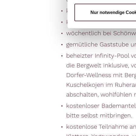
knackige Salate und Vo
Nur notwendige Cook
Kinder essen wahlweise
wöchentlich bei Schönwe
gemütliche Gaststube un
beheizter Infinity-Pool
die Bergwelt inklusive,
Dorfer-Wellness mit Ber
Kuschelkojen im Ruherau
abschalten, wohlfühlen m
kostenloser Bademantelv
bitte selbst mitbringen.
kostenlose Teilnahme a