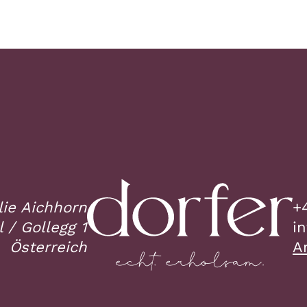
lie Aichhorn
+
 / Gollegg 1
t
Österreich
A