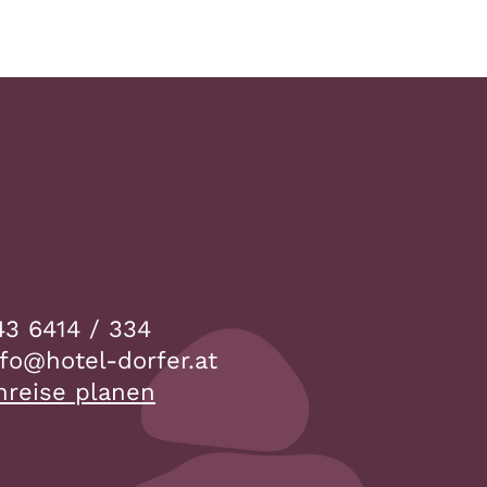
43 6414 / 334
a.refrod-letoh@ofni
nreise planen