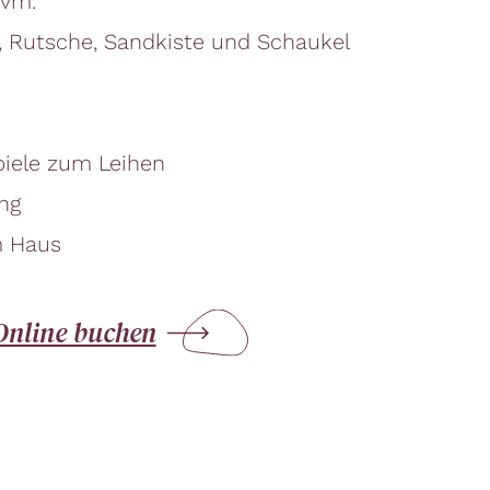
uvm.
n, Rutsche, Sandkiste und Schaukel
piele zum Leihen
ng
m Haus
Online buchen