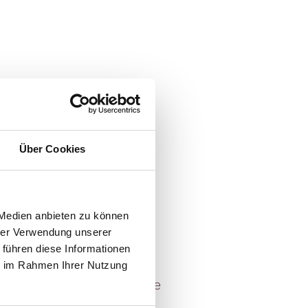
Über Cookies
 Medien anbieten zu können
reiteten Eierspeisen
hrer Verwendung unserer
 führen diese Informationen
ahl
ie im Rahmen Ihrer Nutzung
gerne zu, bitte geben Sie