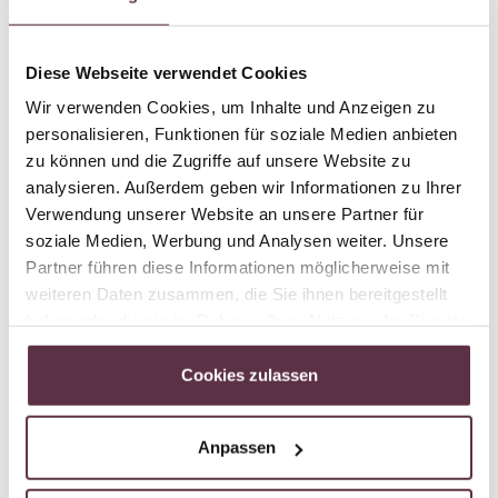
Unsere Pauschale enthält folgende Leistungen:
7 Übernachtungen inklusive Halbpension
Diese Webseite verwendet Cookies
gratis Skibus nach Großarl oder Alpendorf direkt vor
Wir verwenden Cookies, um Inhalte und Anzeigen zu
dem Haus
personalisieren, Funktionen für soziale Medien anbieten
ein Glaserl zur Begrüßung
zu können und die Zugriffe auf unsere Website zu
analysieren. Außerdem geben wir Informationen zu Ihrer
gemütliche Gaststube, auch tagsüber geöffnet
Verwendung unserer Website an unsere Partner für
Dorfer-Wellness mit Bergblick – Finnische Sauna mit
soziale Medien, Werbung und Analysen weiter. Unsere
Panoramafenster, Dampfbad, Infrarotkabine,
Partner führen diese Informationen möglicherweise mit
Kuschelkojen im Ruheraum und sonnige Terrasse.
weiteren Daten zusammen, die Sie ihnen bereitgestellt
Dazu feine Tees & Vitalsnacks. Saunieren, abschalten,
haben oder die sie im Rahmen Ihrer Nutzung der Dienste
wohlfühlen mit Ausblick.
gesammelt haben.
Badetasche mit Bademantel und
Cookies zulassen
Handtücher. Badelatschen bitte selbst mitbringen.
kostenloses W-LAN in der Gaststube und im
Zimmer
Anpassen
Brettspiele und Zeitschriften zum Verleih