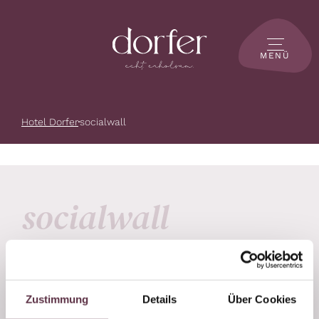
MENÜ
Hotel Dorfer
socialwall
socialwall
Teilt eure Highlights und entdeckt die schönsten
Dorfer-Momente. Join the Dorfer-Community!
Zustimmung
Details
Über Cookies
#dorfermomente