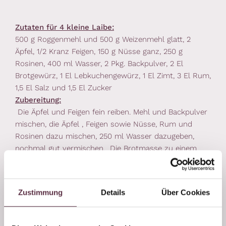
Zutaten für 4 kleine Laibe:
500 g Roggenmehl und 500 g Weizenmehl glatt, 2
Äpfel, 1/2 Kranz Feigen, 150 g Nüsse ganz, 250 g
Rosinen, 400 ml Wasser, 2 Pkg. Backpulver, 2 El
Brotgewürz, 1 El Lebkuchengewürz, 1 El Zimt, 3 El Rum,
1,5 El Salz und 1,5 El Zucker
Zubereitung:
Die Äpfel und Feigen fein reiben. Mehl und Backpulver
mischen, die Äpfel , Feigen sowie Nüsse, Rum und
Rosinen dazu mischen, 250 ml Wasser dazugeben,
nochmal gut vermischen. Die Brotmasse zu einem
geschmeidigen Teig kneten. Sollte er etwas zu trocken
sein, einfach noch etwas Wasser zugeben. Ist er zu
feucht, etwas Mehl hinzufügen.
Zustimmung
Details
Über Cookies
Jetzt Brotlaibe formen, vor dem Backen mit Wasser
befeuchten und ca. 10 Minuten stehen lassen.
Backrohr auf 170 Grad Heißluft vorheizen und dann die