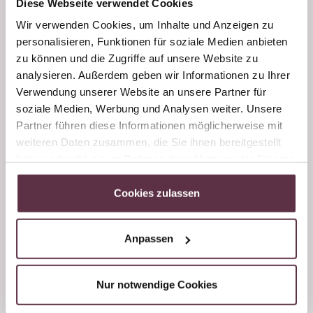
Diese Webseite verwendet Cookies
Brotlaibe ca. 50 Minuten backen.
Wir verwenden Cookies, um Inhalte und Anzeigen zu
Tipp: Noch saftiger wird das Brot, wenn man eine
personalisieren, Funktionen für soziale Medien anbieten
Kasserolle mit Waser ins Rohr stellt. Das noch warme
zu können und die Zugriffe auf unsere Website zu
Brot in ein feuchtes Tuch wickeln, auskühlen und
analysieren. Außerdem geben wir Informationen zu Ihrer
schmecken lassen.
Verwendung unserer Website an unsere Partner für
soziale Medien, Werbung und Analysen weiter. Unsere
Gutes Gelingen!
Partner führen diese Informationen möglicherweise mit
weiteren Daten zusammen, die Sie ihnen bereitgestellt
Wir freuen uns über euer Feedback
haben oder die sie im Rahmen Ihrer Nutzung der Dienste
oder postet eure Ergebnisse z.B. auf Instagram und
gesammelt haben.
markiert uns mit
@hotel.dorfer
Cookies zulassen
Rezept ausdrucken
Anpassen
Nur notwendige Cookies