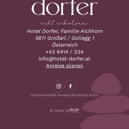
Hotel Dorfer, Familie Aichhorn
5611 Großarl / Gollegg 1
Österreich
+43 6414 / 334
ta.refrod-letoh@ofni
Anreise planen
Impressum
Sitemap
Datenschutz
© made by