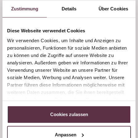
Hier stehen Echtheit und Tradition noch im
Zustimmung
Details
Über Cookies
Vordergrund, und es ist ein unvergessliches Erlebnis
und ein wirklicher Gegensatz zu der ansonsten so
hektischen, vorweihnachtlichen Zeit.
Diese Webseite verwendet Cookies
Wir verwenden Cookies, um Inhalte und Anzeigen zu
Lasst euch verzaubern von der Magie des Bergadvents
personalisieren, Funktionen für soziale Medien anbieten
im Tal der Almen.
zu können und die Zugriffe auf unsere Website zu
analysieren. Außerdem geben wir Informationen zu Ihrer
--> Für unsere Gäste im Advent gibt es einen
Verwendung unserer Website an unsere Partner für
kostenlosen Hotelshuttle zum Bergadvent in Großarl
soziale Medien, Werbung und Analysen weiter. Unsere
und auch retour.
Partner führen diese Informationen möglicherweise mit
weiteren Daten zusammen, die Sie ihnen bereitgestellt
Öffnungszeiten:
haben oder die sie im Rahmen Ihrer Nutzung der Dienste
25. November bis 18. Dezember 2022
gesammelt haben.
Freitag & Samstag: 14.00 bis 20.00 Uhr
Cookies zulassen
Sonn- & Feiertag: 13.00 bis 20.00 Uhr
Zimmer und Preise Hotel
Anpassen