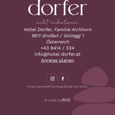
Hotel Dorfer, Familie Aichhorn
5611 Großarl / Gollegg 1
Österreich
+43 6414 / 334
ta.refrod-letoh@ofni
Anreise planen
Impressum
Sitemap
Datenschutz
© made by