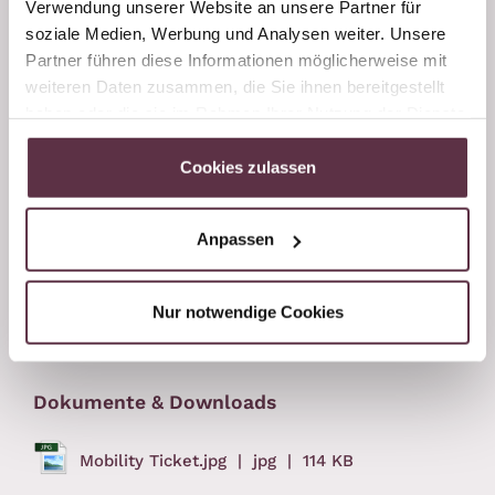
Verwendung unserer Website an unsere Partner für
soziale Medien, Werbung und Analysen weiter. Unsere
Salzburg Verkehr-App
nutzen & entspannt reisen!
Partner führen diese Informationen möglicherweise mit
Erlebt das
SalzburgerLand
grenzenlos – nachhaltig,
weiteren Daten zusammen, die Sie ihnen bereitgestellt
bequem und
völlig kostenlos
!
haben oder die sie im Rahmen Ihrer Nutzung der Dienste
gesammelt haben.
Salzburger Verkehrs App laden
Cookies zulassen
Zimmer und Angebote
Anpassen
Jetzt anfragen
Nur notwendige Cookies
Dokumente & Downloads
Mobility Ticket.jpg
| jpg
| 114 KB