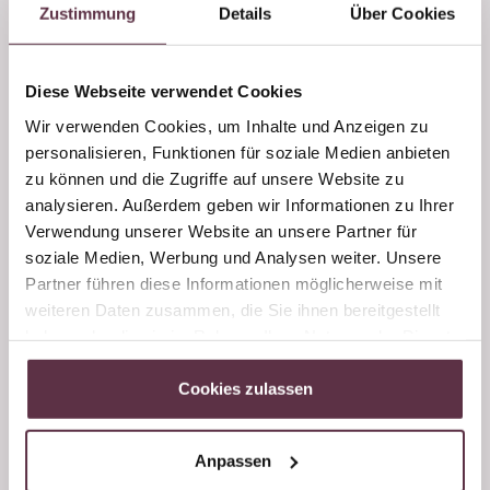
angerichtete Frühstück in der Alm.
Zustimmung
Details
Über Cookies
Jeden Mittwoch hast du dazu bei uns in Großarl die
Möglichkeit. Aber Achtung! Die Personenanzahl ist auf
Diese Webseite verwendet Cookies
25 limitiert. Also nicht zu lange warten mit der
Wir verwenden Cookies, um Inhalte und Anzeigen zu
Anmeldung.
personalisieren, Funktionen für soziale Medien anbieten
zu können und die Zugriffe auf unsere Website zu
Du willst dabei sein?
analysieren. Außerdem geben wir Informationen zu Ihrer
Verwendung unserer Website an unsere Partner für
Dann melde dich bei uns! Wir informieren dich über
soziale Medien, Werbung und Analysen weiter. Unsere
Preise, verfügbare Termine und sind auch gerne bei der
Partner führen diese Informationen möglicherweise mit
Anmeldung behilflich.
weiteren Daten zusammen, die Sie ihnen bereitgestellt
haben oder die sie im Rahmen Ihrer Nutzung der Dienste
Wir wünschen dir viel Spaß bei diesem
gesammelt haben.
unvergesslichen Erlebnis der Extraklasse.
Cookies zulassen
Zimmer und Preise Hotel
Anpassen