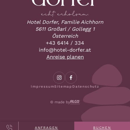
Hotel Dorfer, Familie Aichhorn
5611 Großarl / Gollegg 1
Österreich
+43 6414 / 334
ta.refrod-letoh@ofni
Anreise planen
Impressum
Sitemap
Datenschutz
© made by
ANFRAGEN
BUCHEN