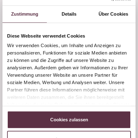
und anzünden - BITTE VORSICHT!!!!
Zustimmung
Details
Über Cookies
Wir servieren unseren Kaiserschmarren mit
hausgemachten Apfelmus, aber auch
Zwetschkenröster passt hervorragend zum
Diese Webseite verwendet Cookies
Schmarren!
Wir verwenden Cookies, um Inhalte und Anzeigen zu
personalisieren, Funktionen für soziale Medien anbieten
Mit Staubzucker bestreuen, mit Obst garnieren - und
zu können und die Zugriffe auf unsere Website zu
jetzt: Schmecken lassen!
analysieren. Außerdem geben wir Informationen zu Ihrer
Verwendung unserer Website an unsere Partner für
Ich wünsche gutes Gelingen und freu mich auf dein
soziale Medien, Werbung und Analysen weiter. Unsere
Feedback.
Partner führen diese Informationen möglicherweise mit
weiteren Daten zusammen, die Sie ihnen bereitgestellt
Dorfer Kuliarium
haben oder die sie im Rahmen Ihrer Nutzung der Dienste
gesammelt haben.
Cookies zulassen
Verfügbarkeit ansehen