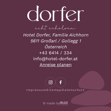
Hotel Dorfer, Familie Aichhorn
5611 Großarl / Gollegg 1
Österreich
+43 6414 / 334
ta.refrod-letoh@ofni
Anreise planen
Impressum
Sitemap
Datenschutz
© made by