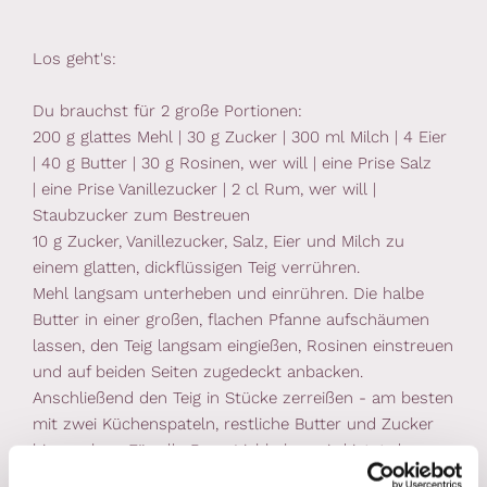
Los geht's:
Du brauchst für 2 große Portionen:
200 g glattes Mehl |
30 g Zucker |
300 ml Milch |
4 Eier
|
40 g Butter |
30 g Rosinen, wer will |
eine Prise Salz
|
eine Prise Vanillezucker |
2 cl Rum, wer will |
Staubzucker zum Bestreuen
10 g Zucker, Vanillezucker, Salz, Eier und Milch zu
einem glatten, dickflüssigen Teig verrühren.
Mehl langsam unterheben und einrühren. Die halbe
Butter in einer großen, flachen Pfanne aufschäumen
lassen, den Teig langsam eingießen, Rosinen einstreuen
und auf beiden Seiten zugedeckt anbacken.
Anschließend den Teig in Stücke zerreißen - am besten
mit zwei Küchenspateln, restliche Butter und Zucker
hinzugeben. Für alle Rum-Liebhaber wird jetzt der
Schmarren flambiert, Rum in die heiße Pfanne gießen